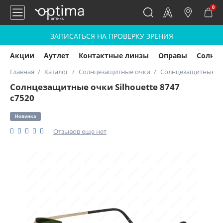
0
ЗАПИСАТЬСЯ НА ПРОВЕРКУ ЗРЕНИЯ
Акции
Аутлет
Контактные линзы
Оправы
Солнц
Главная
Каталог
Солнцезащитные очки
Солнцезащитные очк
Солнцезащитные очки Silhouette 8747
с7520
Новинка
Отзывов еще нет