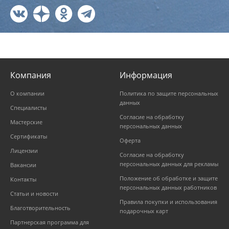
Компания
Информация
О компании
Политика по защите персональных
данных
Специалисты
Согласие на обработку
Мастерские
персональных данных
Сертификаты
Оферта
Лицензии
Согласие на обработку
персональных данных для рекламы
Вакансии
Положение об обработке и защите
Контакты
персональных данных работников
Статьи и новости
Правила покупки и использования
Благотворительность
подарочных карт
Партнерская программа для