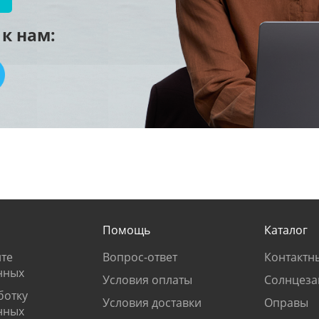
к нам:
Помощь
Каталог
те
Вопрос-ответ
Контактн
нных
Условия оплаты
Солнцеза
ботку
Условия доставки
Оправы
нных