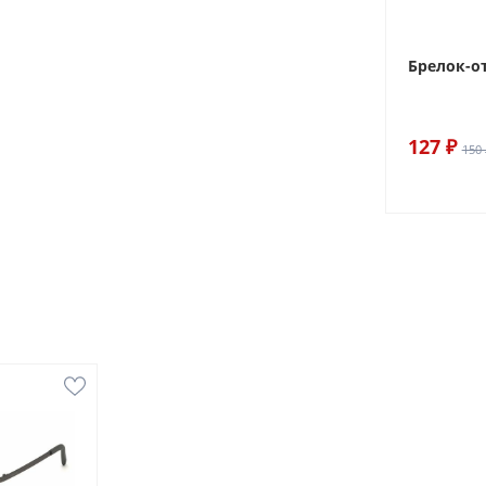
Брелок-о
127 ₽
150 