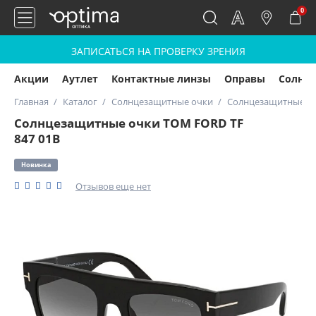
0
ЗАПИСАТЬСЯ НА ПРОВЕРКУ ЗРЕНИЯ
Акции
Аутлет
Контактные линзы
Оправы
Солнц
Главная
Каталог
Солнцезащитные очки
Солнцезащитные оч
Солнцезащитные очки TOM FORD TF
847 01В
Новинка
Отзывов еще нет