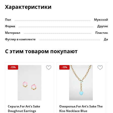
Характеристики
Пол
Мужской
Форма
Другие
Материал
Пластик
Футляр в комплекте
Да
С этим товаром покупают
-15%
-15%
e
Серьги.For Art's Sake
Ожерелье.For Art's Sake The
Бр
Doughnut Earrings
Kiss Necklace Blue
Br