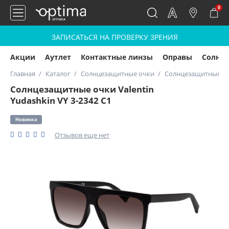
0
ЗАПИСАТЬСЯ НА ПРОВЕРКУ ЗРЕНИЯ
Акции
Аутлет
Контактные линзы
Оправы
Солнц
Главная
Каталог
Солнцезащитные очки
Солнцезащитные очк
Солнцезащитные очки Valentin
Yudashkin VY 3-2342 С1
Новинка
Отзывов еще нет