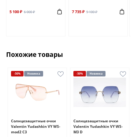
5 100 ₽
7 735 ₽
6 
6 000 ₽
9 100 ₽
Похожие товары
-50%
Новинка
-50%
Новинка
Солнцезащитные очки
Солнцезащитные очки
Valentin Yudashkin VY WS-
Valentin Yudashkin VY WS-
mod2 C3
M3 D