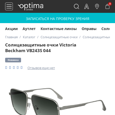
0
ЗАПИСАТЬСЯ НА ПРОВЕРКУ ЗРЕНИЯ
Акции
Аутлет
Контактные линзы
Оправы
Солнц
Главная
Каталог
Солнцезащитные очки
Солнцезащитные очк
Солнцезащитные очки Victoria
Beckham VB243S 044
Новинка
Отзывов еще нет