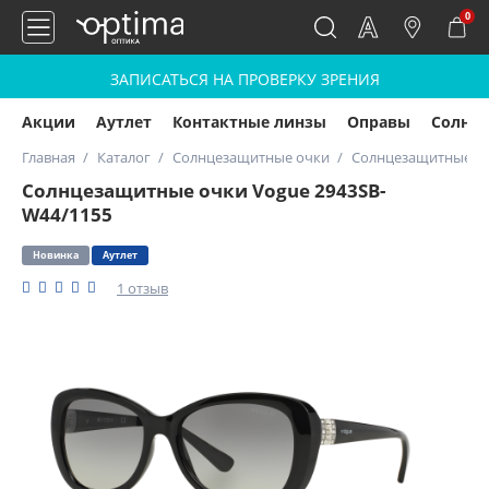
0
ЗАПИСАТЬСЯ НА ПРОВЕРКУ ЗРЕНИЯ
Акции
Аутлет
Контактные линзы
Оправы
Солнц
Главная
Каталог
Солнцезащитные очки
Солнцезащитные оч
Солнцезащитные очки Vogue 2943SB-
W44/1155
Новинка
Аутлет
1 отзыв