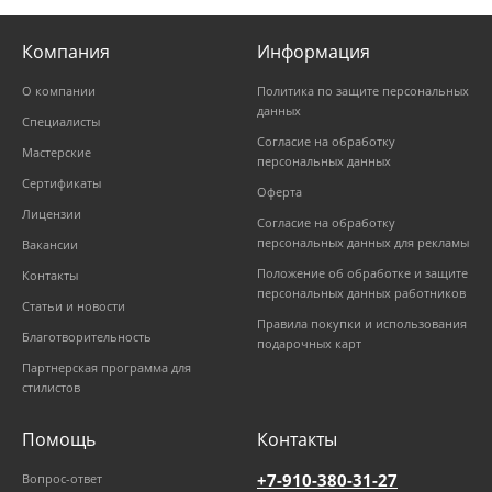
Компания
Информация
О компании
Политика по защите персональных
данных
Специалисты
Согласие на обработку
Мастерские
персональных данных
Сертификаты
Оферта
Лицензии
Согласие на обработку
персональных данных для рекламы
Вакансии
Положение об обработке и защите
Контакты
персональных данных работников
Статьи и новости
Правила покупки и использования
Благотворительность
подарочных карт
Партнерская программа для
стилистов
Помощь
Контакты
+7-910-380-31-27
Вопрос-ответ