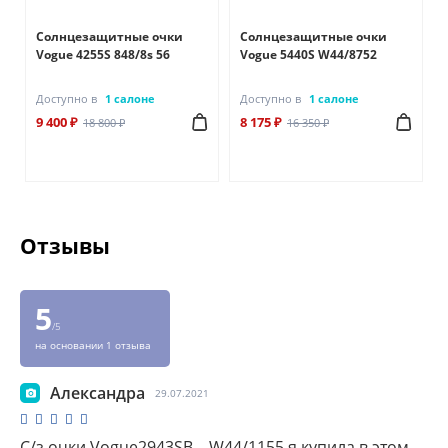
Солнцезащитные очки
Солнцезащитные очки
Vogue 4255S 848/8s 56
Vogue 5440S W44/8752
Доступно в
1 салоне
Доступно в
1 салоне
9 400 ₽
8 175 ₽
18 800 ₽
16 350 ₽
Отзывы
5
/5
на основании 1 отзыва
Александра
29.07.2021
С/з очки Vogue2943SB – W44/1155 я купила в этом