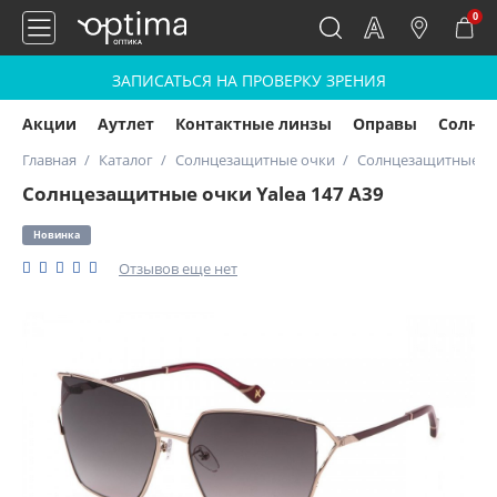
0
ЗАПИСАТЬСЯ НА ПРОВЕРКУ ЗРЕНИЯ
Акции
Аутлет
Контактные линзы
Оправы
Солнц
Главная
Каталог
Солнцезащитные очки
Солнцезащитные очк
Солнцезащитные очки Yalea 147 A39
Новинка
Отзывов еще нет