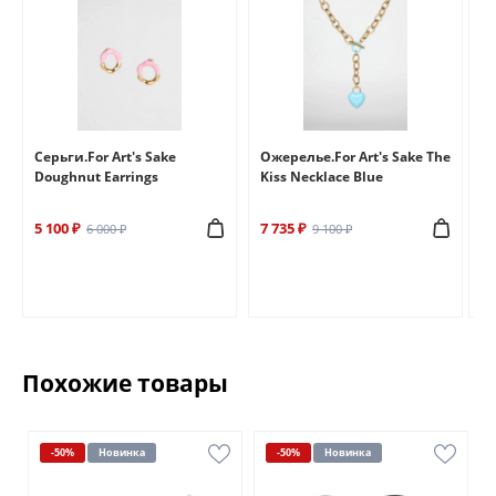
e
Серьги.For Art's Sake
Ожерелье.For Art's Sake The
Бр
Doughnut Earrings
Kiss Necklace Blue
Br
5 100 ₽
7 735 ₽
6 
6 000 ₽
9 100 ₽
Похожие товары
-50%
Новинка
-50%
Новинка