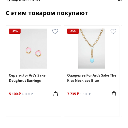
С этим товаром покупают
-15%
-15%
e
Серьги.For Art's Sake
Ожерелье.For Art's Sake The
Бр
Doughnut Earrings
Kiss Necklace Blue
Br
5 100 ₽
7 735 ₽
6 
6 000 ₽
9 100 ₽