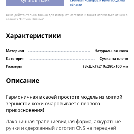
Купить в 1 клик
г.Нижний Новгород и Нижегородской
области
Цена действительна только для интернет-магазина и может отличаться от цен в
салонах "Оптика Оптима"
Характеристики
Материал
Натуральная кожа
Категория
Сумка на плечо
Размеры
(ВхШхГ):210х280х100 мм
Описание
Гармоничная в своей простоте модель из мягкой
зернистой кожи очаровывает с первого
прикосновения!
Лаконичная трапециевидная форма, аккуратные
ручки и сдержанный логотип CNS на передней