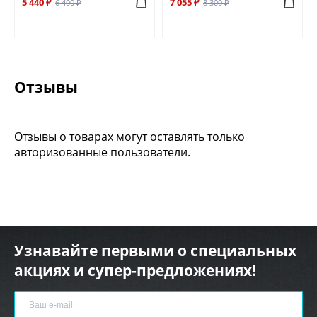
5 440 ₽
7 055 ₽
6 400 ₽
8 300 ₽
при носке: 86 см
максимальная длина съемного плечевого ремня
при носке: 136 см
высота ручек: 15 см
вес изделия: 725 гр
Отзывы
Отзывы о товарах могут оставлять только
авторизованные пользователи.
Узнавайте первыми о специальных
акциях и супер-предложениях!