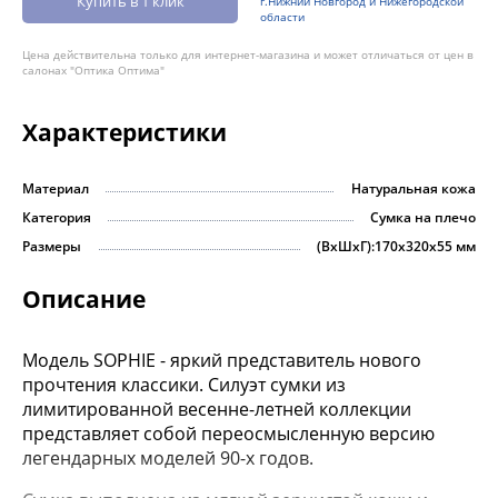
Купить в 1 клик
г.Нижний Новгород и Нижегородской
области
Цена действительна только для интернет-магазина и может отличаться от цен в
салонах "Оптика Оптима"
Характеристики
Материал
Натуральная кожа
Категория
Сумка на плечо
Размеры
(ВхШхГ):170х320х55 мм
Описание
Модель SOPHIE - яркий представитель нового
прочтения классики. Силуэт сумки из
лимитированной весенне-летней коллекции
представляет собой переосмысленную версию
легендарных моделей 90-х годов.