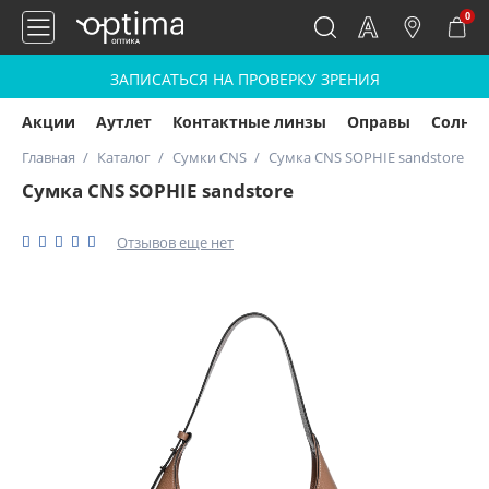
0
ЗАПИСАТЬСЯ НА ПРОВЕРКУ ЗРЕНИЯ
Акции
Аутлет
Контактные линзы
Оправы
Солнц
Главная
Каталог
Сумки CNS
Сумка CNS SOPHIE sandstore
Сумка CNS SOPHIE sandstore
Отзывов еще нет