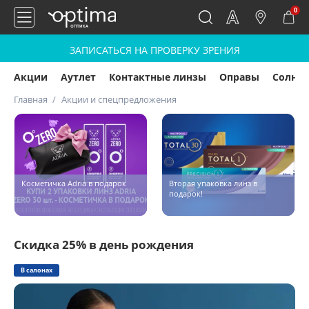
0
ЗАПИСАТЬСЯ НА ПРОВЕРКУ ЗРЕНИЯ
Акции
Аутлет
Контактные линзы
Оправы
Солнц
Главная
Акции и спецпредложения
Косметичка Adria в подарок
Вторая упаковка линз в
подарок!
Скидка 25% в день рождения
В салонах