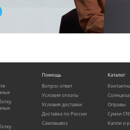
Помощь
Каталог
те
Вопрос-ответ
Контактн
нных
Условия оплаты
Солнцеза
ботку
Условия доставки
Оправы
нных
Доставка по России
Сумки CN
Самовывоз
Капли и 
ботку