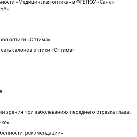
ьности «Медицинская оптика» в ФГБПОУ «Санкт-
БА».
лонов оптики «Оптима»
, сеть салонов оптики «Оптима»
я
ии зрения при заболеваниях переднего отрезка глаза»
ике»
собенности, рекомендации»