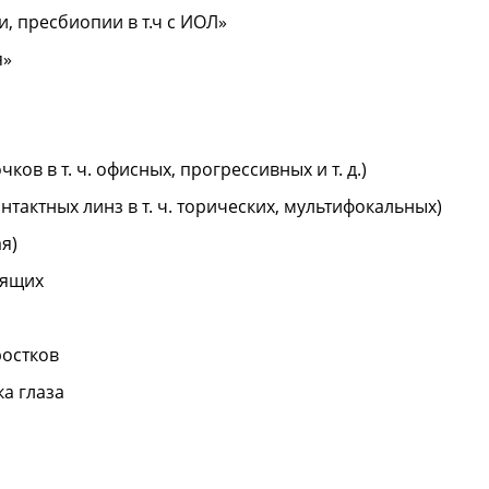
, пресбиопии в т.ч с ИОЛ»
я»
ов в т. ч. офисных, прогрессивных и т. д.)
тактных линз в т. ч. торических, мультифокальных)
я)
дящих
ростков
а глаза