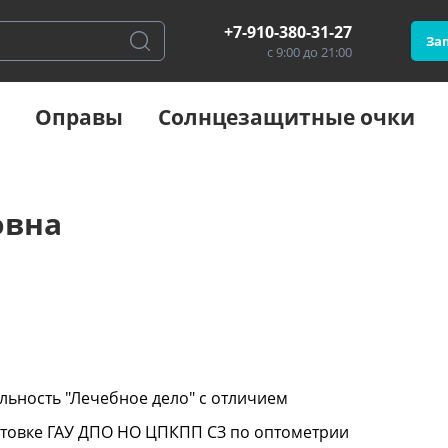
+7-910-380-31-27
Зап
с 9:00 до 21:00
Оправы
Солнцезащитные очки
овна
льность "Лечебное дело" с отличием
отовке ГАУ ДПО НО ЦПКПП СЗ по оптометрии