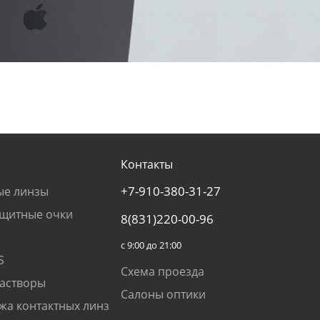
Контакты
+7-910-380-31-27
ые линзы
щитные очки
8(831)220-00-96
с 9:00 до 21:00
S
Схема проезда
растворы
Салоны оптики
жа контактных линз