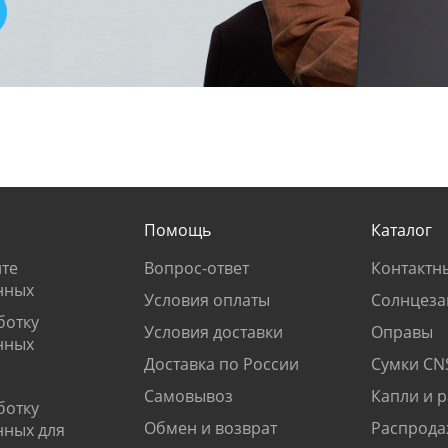
Помощь
Каталог
те
Вопрос-ответ
Контактн
нных
Условия оплаты
Солнцеза
ботку
Условия доставки
Оправы
нных
Доставка по России
Сумки CN
Самовывоз
Капли и 
ботку
Обмен и возврат
Распрода
нных для