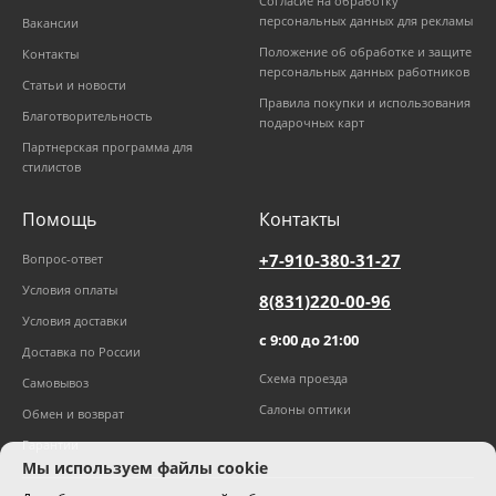
Согласие на обработку
персональных данных для рекламы
Вакансии
Положение об обработке и защите
Контакты
персональных данных работников
Статьи и новости
Правила покупки и использования
Благотворительность
подарочных карт
Партнерская программа для
стилистов
Помощь
Контакты
+7-910-380-31-27
Вопрос-ответ
Условия оплаты
8(831)220-00-96
Условия доставки
с 9:00 до 21:00
Доставка по России
Схема проезда
Самовывоз
Салоны оптики
Обмен и возврат
Гарантии
Мы используем файлы cookie