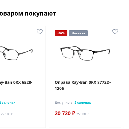
товаром покупают
-20%
Новинка
y-Ban 0RX 6528-
Оправа Ray-Ban 0RX 8772D-
1206
2 салонах
Доступно в
2 салонах
20 720 ₽
22 100 ₽
25 900 ₽