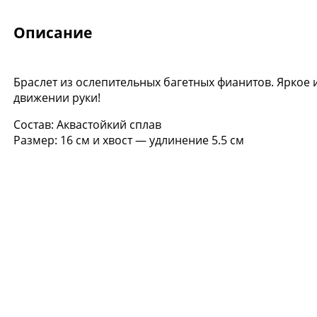
Описание
Браслет из ослепительных багетных фианитов. Яркое
-20%
Новинка
движении руки!
Состав: Аквастойкий сплав
Размер: 16 см и хвост — удлинение 5.5 см
Оправа Ray-Ban 0RX
1206
Доступно в
2 салонах
20 720 ₽
25 900 ₽