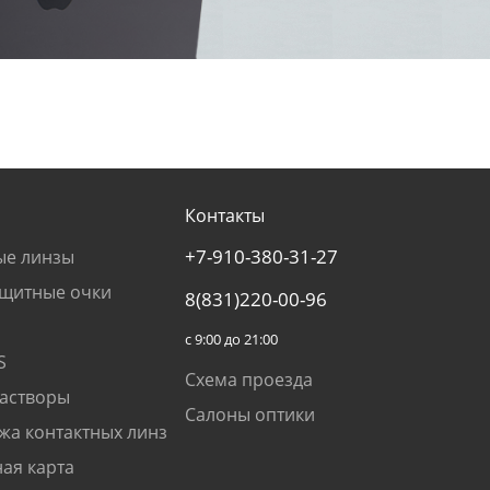
Контакты
+7-910-380-31-27
ые линзы
щитные очки
8(831)220-00-96
с 9:00 до 21:00
S
Схема проезда
растворы
Салоны оптики
жа контактных линз
ая карта