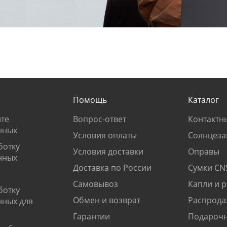
Помощь
Каталог
те
Вопрос-ответ
Контактн
нных
Условия оплаты
Солнцеза
ботку
Условия доставки
Оправы
нных
Доставка по России
Сумки CN
Самовывоз
Капли и 
ботку
Обмен и возврат
Распрода
нных для
Гарантии
Подарочн