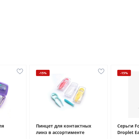
-15%
-15%
ля
Пинцет для контактных
Серьги Fo
линз в ассортименте
Droplet E