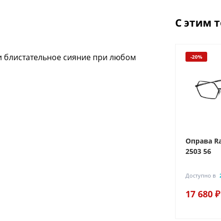
С этим 
 и блистательное сияние при любом
-20%
Новинка
-20%
 8772D-
Оправа Ray-Ban 0RX 6528-
Оправа Ra
2503 54
2503 56
Доступно в
1 салоне
Доступно в
18 640 ₽
17 680 ₽
23 300 ₽