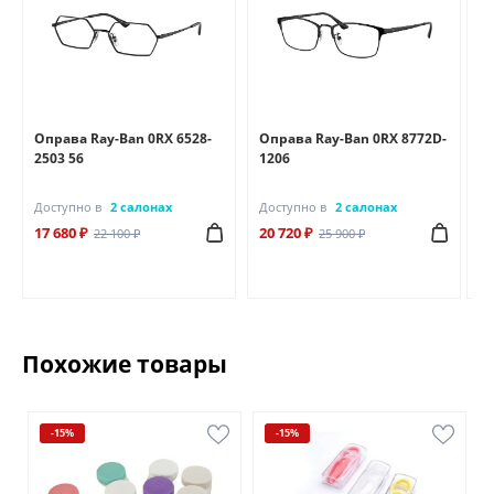
Оправа Ray-Ban 0RX 6528-
Оправа Ray-Ban 0RX 8772D-
Оп
2503 56
1206
25
Доступно в
2 салонах
Доступно в
2 салонах
До
17 680 ₽
20 720 ₽
18
22 100 ₽
25 900 ₽
Похожие товары
-15%
-15%