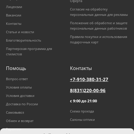
Оферта
Лицензии
Согласие на обработку
персональных данных для рекламы
Вакансии
Положение об обработке и защите
Контакты
персональных данных работников
Статьи и новости
Правила покупки и использования
Благотворительность
подарочных карт
Партнерская программа для
стилистов
Помощь
Контакты
+7-910-380-31-27
Вопрос-ответ
Условия оплаты
8(831)220-00-96
Условия доставки
с 9:00 до 21:00
Доставка по России
Схема проезда
Самовывоз
Салоны оптики
Обмен и возврат
Гарантии