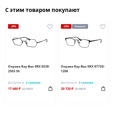
Состав: Аквастойкий сплав
С этим товаром покупают
Длина 16 см и хвост — удлинение 5 см
-20%
-20%
Новинка
Оправа Ray-Ban 0RX 6528-
Оправа Ray-Ban 0RX 8772D-
Оп
2503 56
1206
25
Доступно в
2 салонах
Доступно в
2 салонах
До
17 680 ₽
20 720 ₽
18
22 100 ₽
25 900 ₽