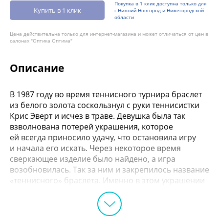
Покупка в 1 клик доступна только для
Купить в 1 клик
г.Нижний Новгород и Нижегородской
области
Цена действительна только для интернет-магазина и может отличаться от цен в
салонах "Оптика Оптима"
Описание
В 1987 году во время теннисного турнира браслет
из белого золота соскользнул с руки теннисистки
Крис Эверт и исчез в траве. Девушка была так
взволнована потерей украшения, которое
ей всегда приносило удачу, что остановила игру
и начала его искать. Через некоторое время
сверкающее изделие было найдено, а игра
возобновилась. Так за ним и закрепилось название
«теннисного» браслета. Именно в этом украшении
Крис выиграла целых три чемпионата. Разве
мы могли пройти мимо такого артефакта,
приносящего удачу?