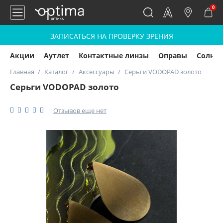
0
ЗАПИСАТЬСЯ НА ПРОВЕРКУ ЗРЕНИЯ
Акции
Аутлет
Контактные линзы
Оправы
Солнц
Главная
Каталог
Аксессуары
Серьги VODOPAD золото
Серьги VODOPAD золото
Отзывов еще нет