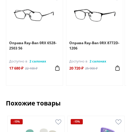
Оправа Ray-Ban 0RX 6528-
Оправа Ray-Ban 0RX 8772D-
Оп
2503 56
1206
25
Доступно в
2 салонах
Доступно в
2 салонах
До
17 680 ₽
20 720 ₽
18
22 100 ₽
25 900 ₽
Похожие товары
-15%
-15%