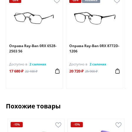
-20%
-20%
Новинка
Оправа Ray-Ban 0RX 6528-
Оправа Ray-Ban 0RX 8772D-
Оп
2503 56
1206
25
Доступно в
2 салонах
Доступно в
2 салонах
До
17 680 ₽
20 720 ₽
18
22 100 ₽
25 900 ₽
Похожие товары
-15%
-15%