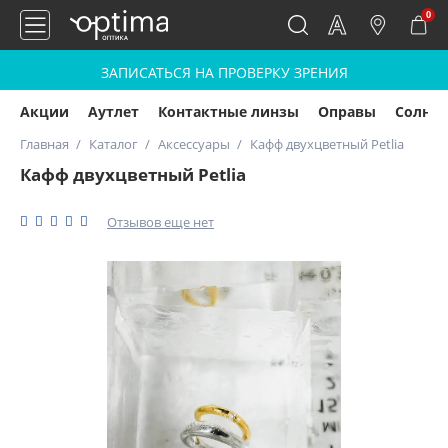
0
ЗАПИСАТЬСЯ НА ПРОВЕРКУ ЗРЕНИЯ
Акции
Аутлет
Контактные линзы
Оправы
Солнц
Главная
Каталог
Аксессуары
Кафф двухцветный Petlia
Кафф двухцветный Petlia
Отзывов еще нет