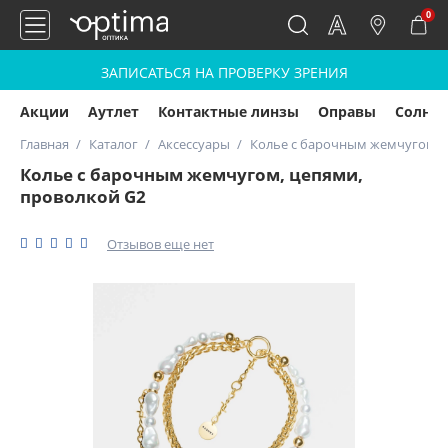
0
ЗАПИСАТЬСЯ НА ПРОВЕРКУ ЗРЕНИЯ
Акции
Аутлет
Контактные линзы
Оправы
Солнц
Главная
Каталог
Аксессуары
Колье с барочным жемчугом, 
Колье с барочным жемчугом, цепями,
проволкой G2
Отзывов еще нет