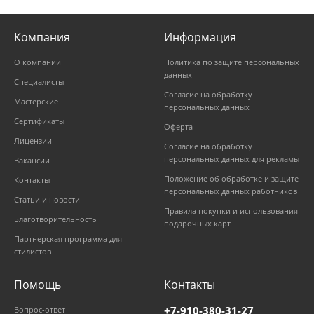
Компания
Информация
О компании
Политика по защите персональных
данных
Специалисты
Согласие на обработку
Мастерские
персональных данных
Сертификаты
Оферта
Лицензии
Согласие на обработку
персональных данных для рекламы
Вакансии
Положение об обработке и защите
Контакты
персональных данных работников
Статьи и новости
Правила покупки и использования
Благотворительность
подарочных карт
Партнерская программа для
стилистов
Помощь
Контакты
+7-910-380-31-27
Вопрос-ответ