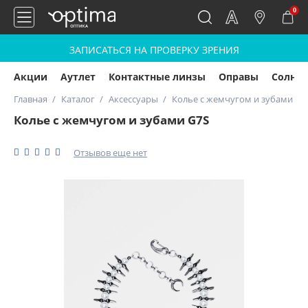
0
ЗАПИСАТЬСЯ НА ПРОВЕРКУ ЗРЕНИЯ
Акции
Аутлет
Контактные линзы
Оправы
Солнц
Главная
Каталог
Аксессуары
Колье с жемчугом и зубами G7
Колье с жемчугом и зубами G7S
Отзывов еще нет