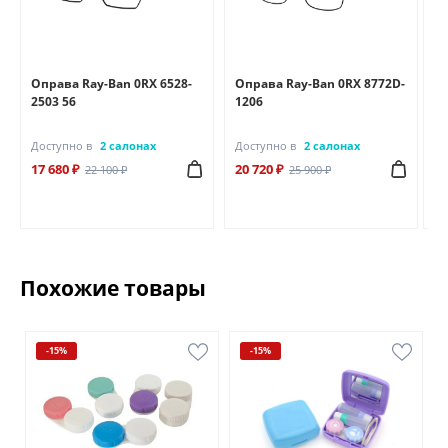
Оправа Ray-Ban 0RX 6528-
Оправа Ray-Ban 0RX 8772D-
Оп
2503 56
1206
25
Доступно в
2 салонах
Доступно в
2 салонах
До
17 680 ₽
20 720 ₽
18
22 100 ₽
25 900 ₽
Похожие товары
-15%
-15%