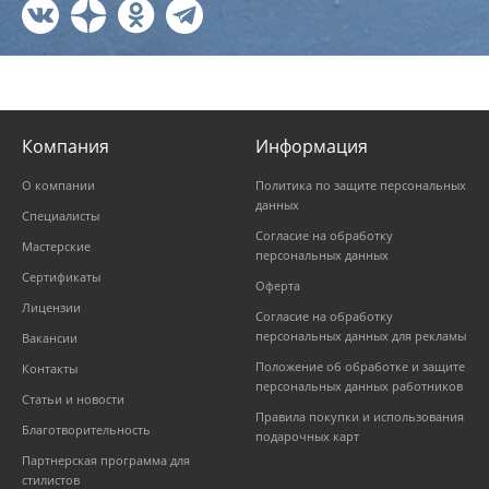
Компания
Информация
О компании
Политика по защите персональных
данных
Специалисты
Согласие на обработку
Мастерские
персональных данных
Сертификаты
Оферта
Лицензии
Согласие на обработку
персональных данных для рекламы
Вакансии
Положение об обработке и защите
Контакты
персональных данных работников
Статьи и новости
Правила покупки и использования
Благотворительность
подарочных карт
Партнерская программа для
стилистов