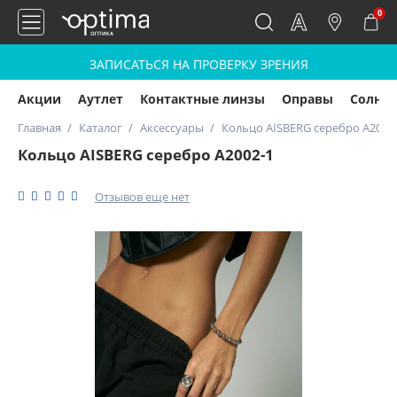
0
ЗАПИСАТЬСЯ НА ПРОВЕРКУ ЗРЕНИЯ
Акции
Аутлет
Контактные линзы
Оправы
Солнц
Главная
Каталог
Аксессуары
Кольцо AISBERG серебро А2002
Кольцо AISBERG серебро А2002-1
Отзывов еще нет