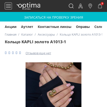
0
ЗАПИСАТЬСЯ НА ПРОВЕРКУ ЗРЕНИЯ
Акции
Аутлет
Контактные линзы
Оправы
Солнц
Главная
Каталог
Аксессуары
Кольцо KAPLI золото А1013-1
Кольцо KAPLI золото А1013-1
Отзывов еще нет