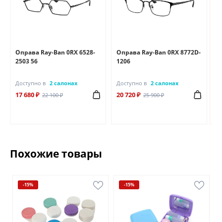
Оправа Ray-Ban 0RX 6528-
Оправа Ray-Ban 0RX 8772D-
Оп
2503 56
1206
25
Доступно в
2 салонах
Доступно в
2 салонах
До
17 680 ₽
20 720 ₽
18
22 100 ₽
25 900 ₽
Похожие товары
-15%
-15%