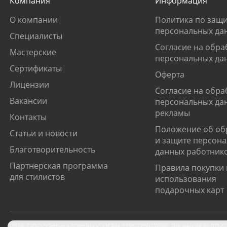
Компания
Информация
О компании
Политика по защи
персональных да
Специалисты
Согласие на обра
Мастерские
персональных да
Сертификаты
Оферта
Лицензии
Согласие на обра
Вакансии
персональных да
рекламы
Контакты
Положение об об
Статьи и новости
и защите персон
Благотворительность
данных работник
Партнерская программа
Правила покупки 
для стилистов
использования
подарочных карт
2026
,
ООО "Оптика "Оптима"
ОГРН 1185275027630. Лицензия №ЛО-52-0