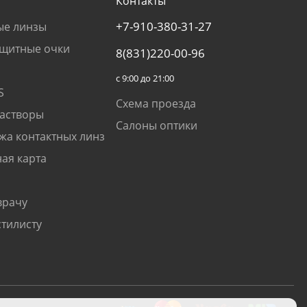
Контакты
+7-910-380-31-27
ые линзы
щитные очки
8(831)220-00-96
с 9:00 до 21:00
S
Схема проезда
растворы
Салоны оптики
жа контактных линз
ая карта
врачу
стилисту