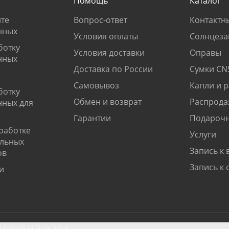
Помощь
Каталог
те
Вопрос-ответ
Контактн
нных
Условия оплаты
Солнцеза
ботку
Условия доставки
Оправы
нных
Доставка по России
Сумки CN
Самовывоз
Капли и 
ботку
Обмен и возврат
Распрода
нных для
Гарантии
Подарочн
работке
Услуги
альных
Запись к 
ов
Запись к 
и
06505 от 20.06.2019г.