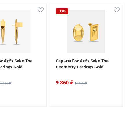
-15%
r Art's Sake The
Серьги.For Art's Sake The
arrings Gold
Geometry Earrings Gold
9 860 ₽
11 600 ₽
11 600 ₽