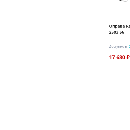
 8772D-
Оправа Ray-Ban 0RX 6528-
Оправа Ra
2503 54
2503 56
Доступно в
1 салоне
Доступно в
18 640 ₽
17 680 ₽
23 300 ₽