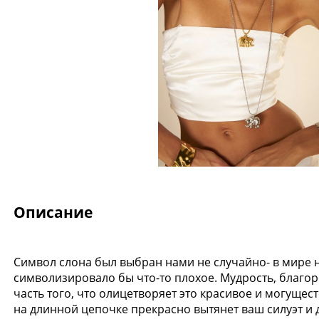
Описание
Символ слона был выбран нами не случайно- в мире н
-20%
Новинка
символизировало бы что-то плохое. Мудрость, благо
часть того, что олицетворяет это красивое и могуще
на длинной цепочке прекрасно вытянет ваш силуэт и 