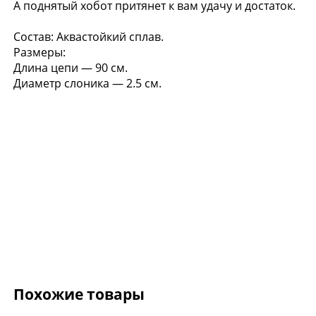
А поднятый хобот притянет к вам удачу и достаток.
Состав: Аквастойкий сплав.
Размеры:
Оправа Ray-Ban 0RX
Длина цепи — 90 см.
1206
Диаметр слоника — 2.5 см.
Доступно в
2 салонах
20 720 ₽
25 900 ₽
Похожие товары