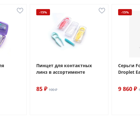
-15%
-15%
ля
Пинцет для контактных
Серьги Fo
линз в ассортименте
Droplet E
85 ₽
9 860 ₽
100 ₽