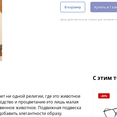
В корзину
Купить в 1 кл
Цена действительна только для интернет-м
С этим 
ет ни одной религии, где это животное
-20%
Новинка
-20%
родство и процветание-это лишь малая
ственное животное. Подвижная подвеска
добавить элегантности образу.