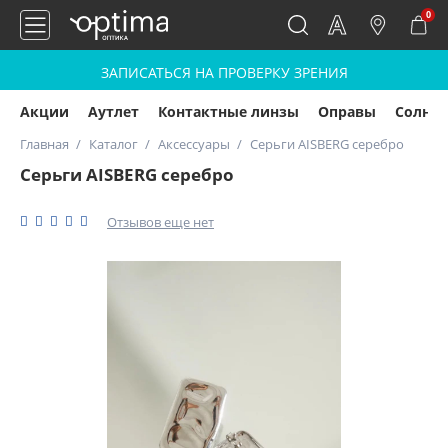
0
ЗАПИСАТЬСЯ НА ПРОВЕРКУ ЗРЕНИЯ
Акции
Аутлет
Контактные линзы
Оправы
Солнц
Главная
Каталог
Аксессуары
Серьги AISBERG серебро
Серьги AISBERG серебро
Отзывов еще нет