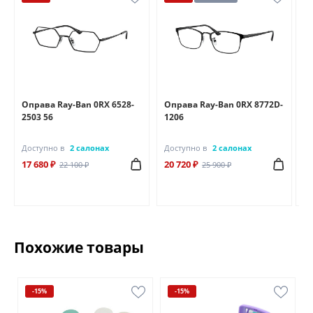
Оправа Ray-Ban 0RX 6528-
Оправа Ray-Ban 0RX 8772D-
Оп
2503 56
1206
25
Доступно в
2 салонах
Доступно в
2 салонах
До
17 680 ₽
20 720 ₽
18
22 100 ₽
25 900 ₽
Похожие товары
-15%
-15%