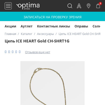
0
ЗАПИСАТЬСЯ НА ПРОВЕРКУ ЗРЕНИЯ
Акции
Аутлет
Контактные линзы
Оправы
Солнц
Главная
Каталог
Аксессуары
Цепь ICE HEART Gold CH-SHRT1
Цепь ICE HEART Gold CH-SHRT1G
Отзывов еще нет