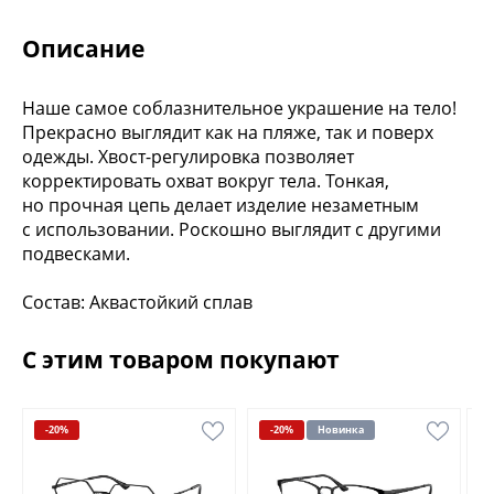
Описание
Наше самое соблазнительное украшение на тело!
Прекрасно выглядит как на пляже, так и поверх
одежды. Хвост-регулировка позволяет
корректировать охват вокруг тела. Тонкая,
но прочная цепь делает изделие незаметным
с использовании. Роскошно выглядит с другими
подвесками.
Состав: Аквастойкий сплав
Размер: Свободный. Длина от замка до середины
изделия 40 см
С этим товаром покупают
-20%
-20%
Новинка