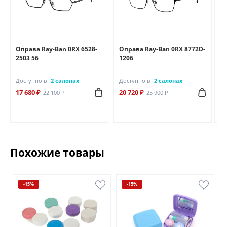
Оправа Ray-Ban 0RX 6528-
Оправа Ray-Ban 0RX 8772D-
Оп
2503 56
1206
25
Доступно в
2 салонах
Доступно в
2 салонах
До
17 680 ₽
20 720 ₽
18
22 100 ₽
25 900 ₽
Похожие товары
-15%
-15%