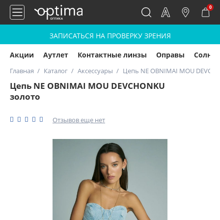
0
ЗАПИСАТЬСЯ НА ПРОВЕРКУ ЗРЕНИЯ
Акции
Аутлет
Контактные линзы
Оправы
Солнц
Главная
Каталог
Аксессуары
Цепь NE OBNIMAI MOU DEVCHO
Цепь NE OBNIMAI MOU DEVCHONKU
золото
Отзывов еще нет