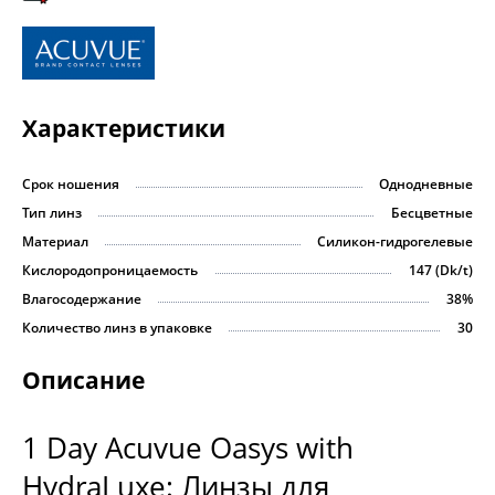
Характеристики
Срок ношения
Однодневные
Тип линз
Бесцветные
Материал
Силикон-гидрогелевые
Кислородопроницаемость
147 (Dk/t)
Влагосодержание
38%
Количество линз в упаковке
30
Описание
1 Day Acuvue Oasys with
HydraLuxe: Линзы для