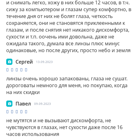
и снимать легко, хожу в них больше 12 часов, в т.ч.
усталости глаз к концу дня.
сижу за компьютером и глазам супер комфортно, в
Дополнительный плюс этой модели —
течение дня от них не болят глаза, четкость
высокий уровень УФ-защиты класса 1 в
сохраняется, они не становятся приклеенными к
сочетании с однодневным режимом
глазам, и после снятия нет никакого дискомфорта,
ношения, что делает линзы хорошим
сухости и т.п. оочень ими довольна, даже не
выбором для пациентов с
ожидала такого, думала все линзы плюс минус
чувствительными глазами, активным
одинаковые, но после других, просто небо и земля
образом жизни и повышенными
Сергей
требованиями к гигиене и безопасности
13.09.2023
контактной коррекции.»
линзы очень хорошо запакованы, глаза не сушат.
Суворова Елена Геннадьевна, врач-
дороговаты немного для меня, но покупаю, когда
на них скидки
офтальмолог оптики «Оптима»
Павел
09.09.2023
Как правильно носить и ухаживать за контактными
линзами
не мутятся и не вызывают дискомфорта, не
чувствуются в глазах, нет сухости даже после 16
часов использования