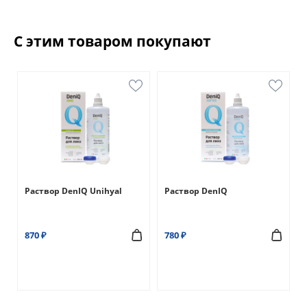
Особенности Adria Color 2 tone
С этим товаром покупают
Adria Color 2 tone - это не просто линзы, это
возможность создать уникальный рисунок,
подчеркнуть естественность вашего взгляда и
наслаждаться комфортом каждый день.
Преимущества Adria Color 2 tone:
2 тона образуют рисунок:
Окраска линзы
выполнена в двух тонах: один тон постепенно
Раствор DenIQ Unihyal
Раствор DenIQ
перетекает в другой, придавая линзам
максимальную естественность.
Асферический дизайн:
Гарантирует
870 ₽
780 ₽
натуральный вид глаз и предотвращает
искажения.
3 месяца ношения:
Долговечность и
удобство в использовании.
7 оттенков:
Hazel, Green, Gray, Brown,