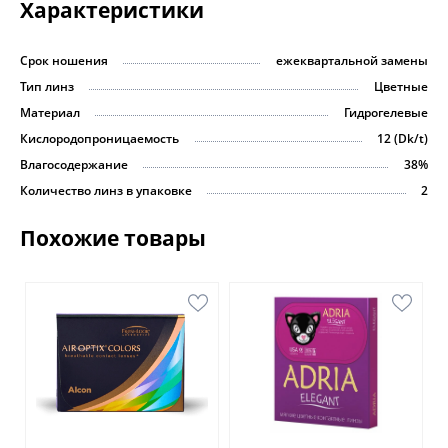
Характеристики
Turquoise, True Sapphire, Amethyst -
выбирайте цвет, который выразит вашу
уникальность.
Срок ношения
ежеквартальной замены
Тип линз
Цветные
Закажите линзы Adria Color 2 tone прямо сейчас и
Материал
Гидрогелевые
ощутите комфорт и стиль в каждом взгляде.
Кислородопроницаемость
12 (Dk/t)
Позвольте своим глазам говорить о вас громче,
чем слова!
Влагосодержание
38%
Количество линз в упаковке
2
Похожие товары