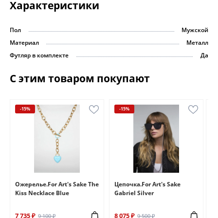
Характеристики
Пол
Мужской
Материал
Металл
Футляр в комплекте
Да
С этим товаром покупают
-15%
-15%
e
Ожерелье.For Art's Sake The
Цепочка.For Art's Sake
Бр
Kiss Necklace Blue
Gabriel Silver
Br
7 735 ₽
8 075 ₽
6 
9 100 ₽
9 500 ₽