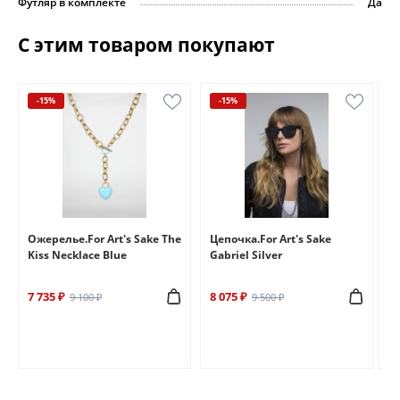
Футляр в комплекте
Да
С этим товаром покупают
-15%
-15%
e
Ожерелье.For Art's Sake The
Цепочка.For Art's Sake
Бр
Kiss Necklace Blue
Gabriel Silver
Br
7 735 ₽
8 075 ₽
6 
9 100 ₽
9 500 ₽