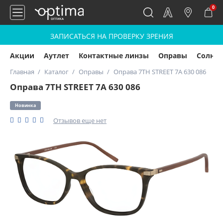
0
ЗАПИСАТЬСЯ НА ПРОВЕРКУ ЗРЕНИЯ
Акции
Аутлет
Контактные линзы
Оправы
Солнц
Главная
Каталог
Оправы
Оправа 7TH STREET 7A 630 086
Оправа 7TH STREET 7A 630 086
Новинка
Отзывов еще нет