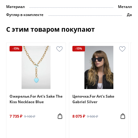
Материал
Металл
Футляр в комплекте
Да
С этим товаром покупают
-15%
-15%
e
Ожерелье.For Art's Sake The
Цепочка.For Art's Sake
Бр
Kiss Necklace Blue
Gabriel Silver
Br
7 735 ₽
8 075 ₽
6 
9 100 ₽
9 500 ₽