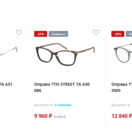
-20%
Новинка
-20%
Н
7A 631
Оправа 7TH STREET 7A 630
Оправа 7
086
XW0
Доступно в
2 салонах
Доступно в
9 960 ₽
12 840 ₽
12 450 ₽