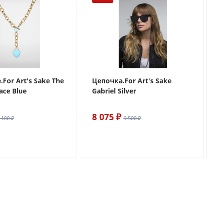
For Art's Sake The
Цепочка.For Art's Sake
ace Blue
Gabriel Silver
8 075 ₽
 100 ₽
9 500 ₽