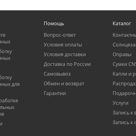
Помощь
Каталог
те
Вопрос-ответ
Контактн
нных
Условия оплаты
Солнцеза
ботку
Условия доставки
Оправы
нных
Доставка по России
Сумки CN
Самовывоз
Капли и 
ботку
Обмен и возврат
Распрода
нных для
Гарантии
Подарочн
работке
Услуги
альных
Запись к 
ов
Запись к 
и