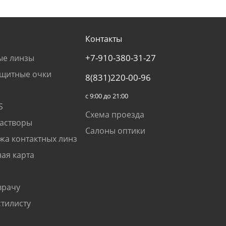
Контакты
+7-910-380-31-27
ые линзы
щитные очки
8(831)220-00-96
с 9:00 до 21:00
S
Схема проезда
растворы
Салоны оптики
жа контактных линз
ая карта
врачу
стилисту