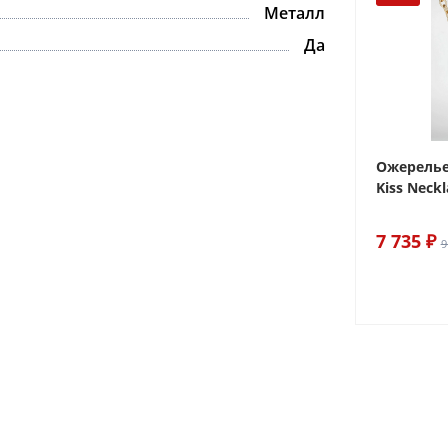
Металл
Да
ake
Браслет For Art's Sake Olive
Ожерелье.
Bracelet Gold
Kiss Neckl
6 290 ₽
7 735 ₽
7 400 ₽
9