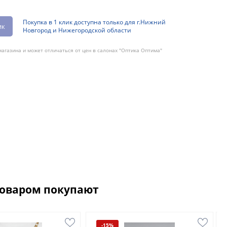
Покупка в 1 клик доступна только для г.Нижний
ик
Новгород и Нижегородской области
агазина и может отличаться от цен в салонах "Оптика Оптима"
товаром покупают
-15%