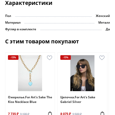
Характеристики
Пол
Женский
Материал
Металл
Футляр в комплекте
Да
С этим товаром покупают
-15%
-15%
e
Ожерелье.For Art's Sake The
Цепочка.For Art's Sake
Бр
Kiss Necklace Blue
Gabriel Silver
Br
7 735 ₽
8 075 ₽
6 
9 100 ₽
9 500 ₽