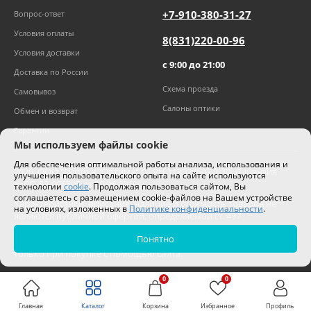
+7-910-380-31-27
Вопрос-ответ
Условия оплаты
8(831)220-00-96
Условия доставки
с 9:00 до 21:00
Доставка по России
Схема проезда
Самовывоз
Салоны оптики
Обмен и возврат
Гарантии
Мы используем файлы cookie
Для обеспечения оптимальной работы анализа, использования и
2026
,
ООО "Оптика "Оптима"
ОГРН 1185275027630. Лицензия
улучшения пользовательского опыта на сайте используются
№ЛО-52-006505 от 20.06.2019г.
технологии
cookie
. Продолжая пользоваться сайтом, Вы
соглашаетесь с размещением cookie-файлов на Вашем устройстве
Характеристики, описание, наличие и стоимость товаров не
на условиях, изложенных в
Политике конфиденциальности
.
являются публичной офертой, определяемой ст. 437
Гражданского кодекса РФ.
Понятно
Цены на сайте могут отличаться от цен в салонах и действуют
только при покупке с помощью сайта.
0
0
Главная
Каталог
Корзина
Избранное
Профиль