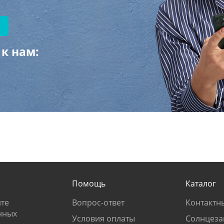
к нам:
Помощь
Каталог
те
Вопрос-ответ
Контактн
нных
Условия оплаты
Солнцеза