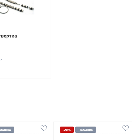
твертка
₽
овинка
-20%
Новинка