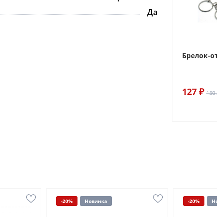
Да
Брелок-о
127 ₽
150 
-20%
Новинка
-20%
Н