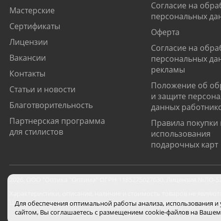
Согласие на обра
Мастерские
персональных да
Сертификаты
Оферта
Лицензии
Согласие на обра
Вакансии
персональных да
рекламы
Контакты
Положение об об
Статьи и новости
и защите персон
Благотворительность
данных работник
Партнерская программа
Правила покупки 
для стилистов
использования
подарочных карт
2026
,
ООО "Оптика "Оптима"
ОГРН 1185275027630. Лицензия №ЛО-52-0
Характеристики, описание, наличие и стоимость товаров не являют
Цены на сайте могут отличаться от цен в салонах и действуют толь
Для обеспечения оптимальной работы анализа, использования и
сайтом, Вы соглашаетесь с размещением cookie-файлов на Вашем