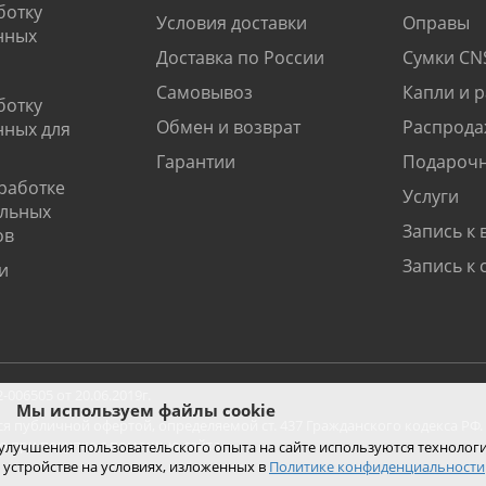
ботку
Условия доставки
Оправы
нных
Доставка по России
Сумки CN
Самовывоз
Капли и 
ботку
Обмен и возврат
Распрода
нных для
Гарантии
Подарочн
работке
Услуги
альных
Запись к 
ов
Запись к 
и
06505 от 20.06.2019г.
Мы используем файлы cookie
ся публичной офертой, определяемой ст. 437 Гражданского кодекса РФ.
ко при покупке с помощью сайта.
 улучшения пользовательского опыта на сайте используются технолог
 устройстве на условиях, изложенных в
Политике конфиденциальности