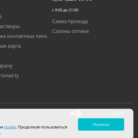
с 9:00 до 21:00
S
Схема проезда
растворы
Салоны оптики
жа контактных линз
ая карта
врачу
стилисту
Понятно
ии
cookie
. Продолжая пользоваться
.