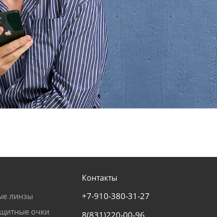
Контакты
+7-910-380-31-27
ые линзы
щитные очки
8(831)220-00-96