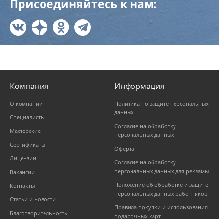
Присоединяйтесь к нам:
Компания
Информация
О компании
Политика по защите персональных
данных
Специалисты
Согласие на обработку
Мастерские
персональных данных
Сертификаты
Оферта
Лицензии
Согласие на обработку
персональных данных для рекламы
Вакансии
Положение об обработке и защите
Контакты
персональных данных работников
Статьи и новости
Правила покупки и использования
Благотворительность
подарочных карт