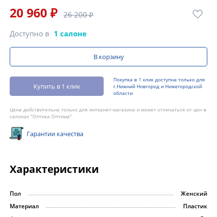
20 960 ₽
26 200 ₽
Доступно в
1 салоне
В корзину
Покупка в 1 клик доступна только для
Купить в 1 клик
г.Нижний Новгород и Нижегородской
области
Цена действительна только для интернет-магазина и может отличаться от цен в
салонах "Оптика Оптима"
Гарантии качества
Характеристики
Пол
Женский
Материал
Пластик