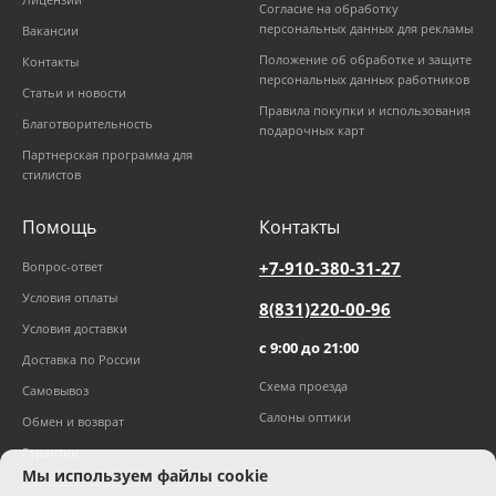
Согласие на обработку
персональных данных для рекламы
Вакансии
Положение об обработке и защите
Контакты
персональных данных работников
Статьи и новости
Правила покупки и использования
Благотворительность
подарочных карт
Партнерская программа для
стилистов
Помощь
Контакты
+7-910-380-31-27
Вопрос-ответ
Условия оплаты
8(831)220-00-96
Условия доставки
с 9:00 до 21:00
Доставка по России
Схема проезда
Самовывоз
Салоны оптики
Обмен и возврат
Гарантии
Мы используем файлы cookie