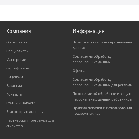
Компания
Информация
О компании
Политика по защите персональных
данных
Специалисты
Согласие на обработку
Мастерские
персональных данных
Сертификаты
Оферта
Лицензии
Согласие на обработку
персональных данных для рекламы
Вакансии
Положение об обработке и защите
Контакты
персональных данных работников
Статьи и новости
Правила покупки и использования
Благотворительность
подарочных карт
Партнерская программа для
стилистов