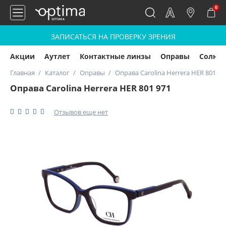
0
ЗАПИСАТЬСЯ НА ПРОВЕРКУ ЗРЕНИЯ
Акции
Аутлет
Контактные линзы
Оправы
Солнц
Главная
Каталог
Оправы
Оправа Carolina Herrera HER 801 97
Оправа Carolina Herrera HER 801 971
Отзывов еще нет