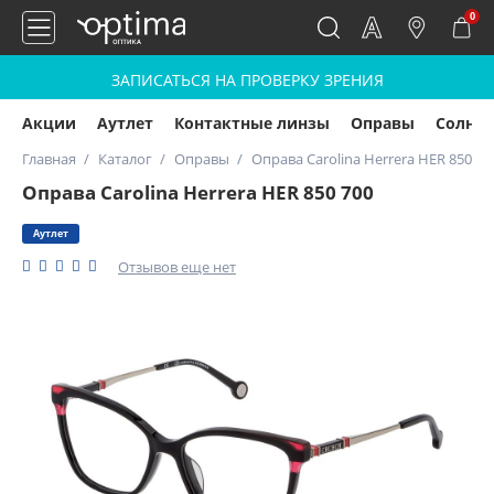
0
ЗАПИСАТЬСЯ НА ПРОВЕРКУ ЗРЕНИЯ
Акции
Аутлет
Контактные линзы
Оправы
Солнц
Главная
Каталог
Оправы
Оправа Carolina Herrera HER 850 70
Оправа Carolina Herrera HER 850 700
Аутлет
Отзывов еще нет