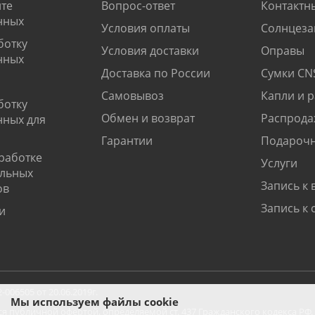
те
Вопрос-ответ
Контактн
нных
Условия оплаты
Солнцеза
ботку
Условия доставки
Оправы
нных
Доставка по России
Сумки CN
Самовывоз
Капли и 
ботку
Обмен и возврат
Распрода
нных для
Гарантии
Подарочн
работке
Услуги
альных
Запись к 
ов
Запись к 
и
06505 от 20.06.2019г.
Мы используем файлы cookie
ся публичной офертой, определяемой ст. 437 Гражданского кодекса РФ.