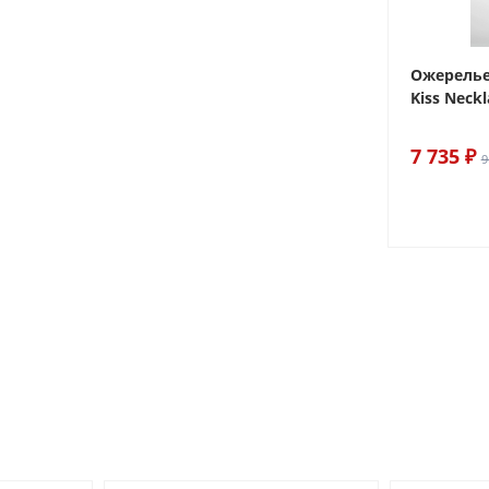
ake
Браслет For Art's Sake Olive
Ожерелье.
Bracelet Gold
Kiss Neckl
6 290 ₽
7 735 ₽
7 400 ₽
9