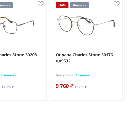
овинка
-20%
Новинка
arles Stone 30208
Оправа Charles Stone 30176
цв9532
3 салонах
Доступно в
1 салоне
9 760 ₽
13 050 ₽
12 200 ₽