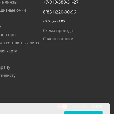
+7-910-380-31-27
ые линзы
щитные очки
8(831)220-00-96
с 9:00 до 21:00
S
Схема проезда
растворы
Салоны оптики
жа контактных линз
ая карта
врачу
стилисту