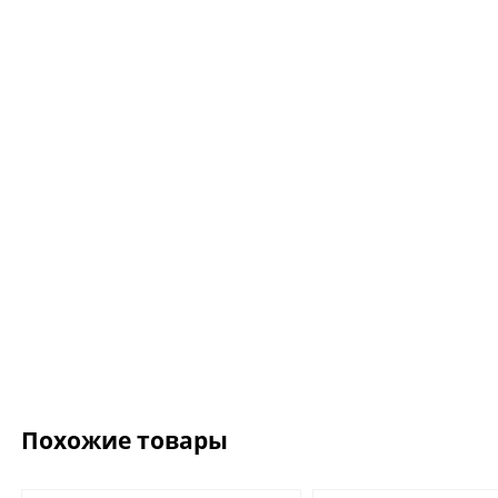
Цепочка.For Art's S
Gabriel Silver
8 075 ₽
9 500 ₽
Похожие товары