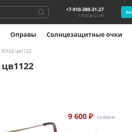
+7-910-380-31-27
Зап
с 9:00 до 21:00
Оправы
Солнцезащитные очки
 30162 цв1122
 цв1122
9 600 ₽
12 000 ₽