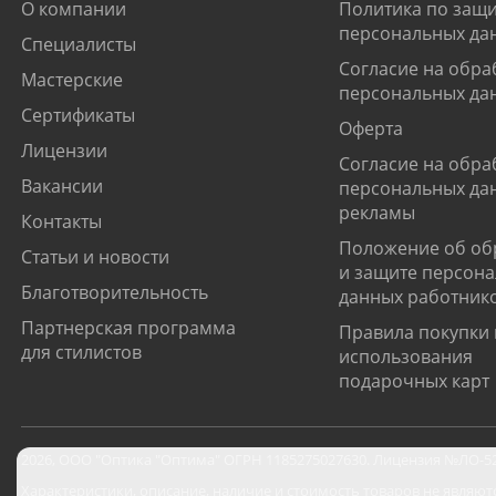
О компании
Политика по защи
персональных да
Специалисты
Согласие на обра
Мастерские
персональных да
Сертификаты
Оферта
Лицензии
Согласие на обра
Вакансии
персональных да
рекламы
Контакты
Положение об об
Статьи и новости
и защите персон
Благотворительность
данных работник
Партнерская программа
Правила покупки 
для стилистов
использования
подарочных карт
2026
,
ООО "Оптика "Оптима"
ОГРН 1185275027630. Лицензия №ЛО-52-0
Характеристики, описание, наличие и стоимость товаров не являют