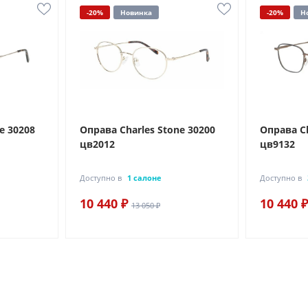
-20%
Новинка
-20%
Н
e 30208
Оправа Charles Stone 30200
Оправа Ch
цв2012
цв9132
Доступно в
1 салоне
Доступно в
10 440 ₽
10 440 ₽
13 050 ₽