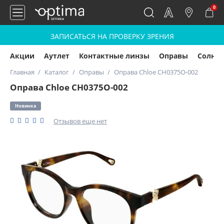
0
ЗАПИСАТЬСЯ НА ПРОВЕРКУ ЗРЕНИЯ
Акции
Аутлет
Контактные линзы
Оправы
Солнц
Главная
Каталог
Оправы
Оправа Chloe CH0375O-002
Оправа Chloe CH0375O-002
Новинка
Отзывов еще нет