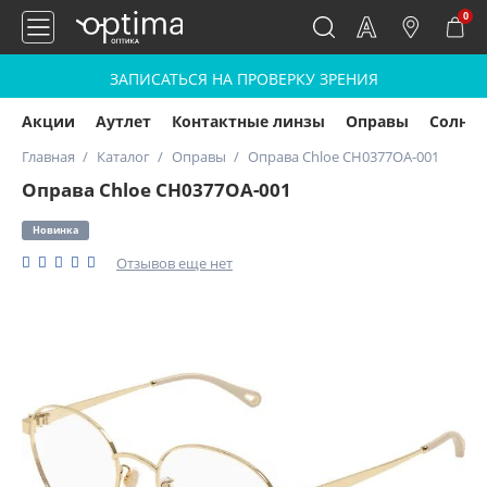
0
ЗАПИСАТЬСЯ НА ПРОВЕРКУ ЗРЕНИЯ
Акции
Аутлет
Контактные линзы
Оправы
Солнц
Главная
Каталог
Оправы
Оправа Chloe CH0377OA-001
Оправа Chloe CH0377OA-001
Новинка
Отзывов еще нет