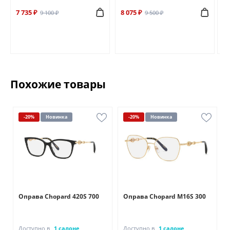
7 735 ₽
8 075 ₽
6 
9 100 ₽
9 500 ₽
Похожие товары
-20%
Новинка
-20%
Новинка
Оправа Chopard 420S 700
Оправа Chopard M16S 300
Доступно в
1 салоне
Доступно в
1 салоне