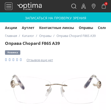
0
ЗАПИСАТЬСЯ НА ПРОВЕРКУ ЗРЕНИЯ
Акции
Аутлет
Контактные линзы
Оправы
Солнц
Главная
Каталог
Оправы
Оправа Chopard F86S A39
Оправа Chopard F86S A39
Новинка
Отзывов еще нет