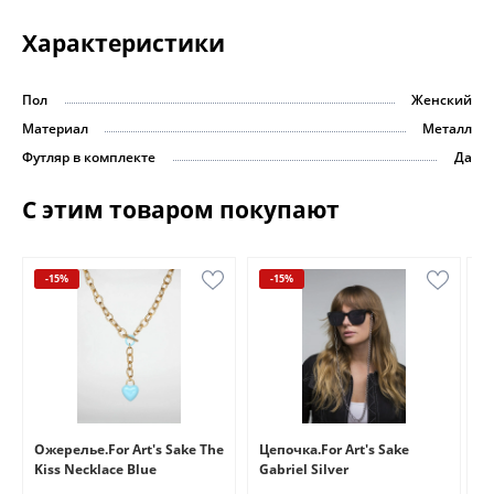
Характеристики
Пол
Женский
Материал
Металл
Футляр в комплекте
Да
С этим товаром покупают
-15%
-15%
e
Ожерелье.For Art's Sake The
Цепочка.For Art's Sake
Бр
Kiss Necklace Blue
Gabriel Silver
Br