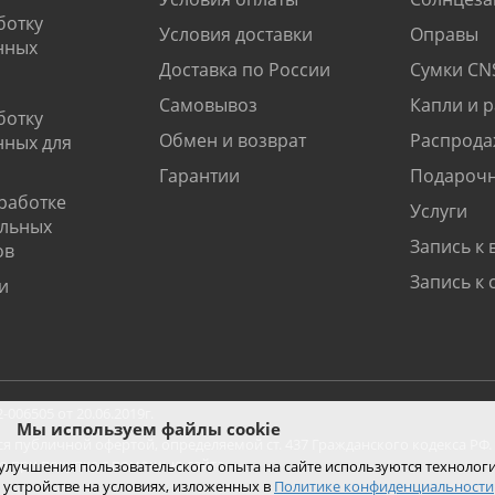
ботку
Условия доставки
Оправы
нных
Доставка по России
Сумки CN
Самовывоз
Капли и 
ботку
Обмен и возврат
Распрода
нных для
Гарантии
Подарочн
работке
Услуги
альных
Запись к 
ов
Запись к 
и
06505 от 20.06.2019г.
Мы используем файлы cookie
ся публичной офертой, определяемой ст. 437 Гражданского кодекса РФ.
ко при покупке с помощью сайта.
 улучшения пользовательского опыта на сайте используются технолог
 устройстве на условиях, изложенных в
Политике конфиденциальности