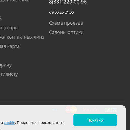
8(831)220-00-96
с 9:00 до 21:00
S
Схема проезда
растворы
Салоны оптики
жа контактных линз
ая карта
врачу
стилисту
Понятно
ии
cookie
. Продолжая пользоваться
.