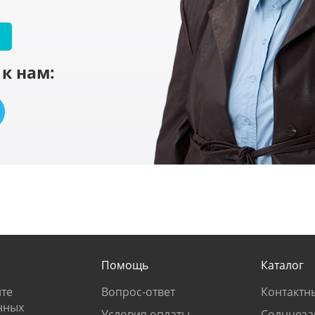
к нам:
Помощь
Каталог
те
Вопрос-ответ
Контактн
нных
Условия оплаты
Солнцеза