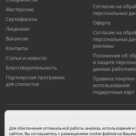
Согласие на обра
Мастерские
персональных да
Сертификаты
Оферта
Лицензии
Согласие на обра
Вакансии
персональных да
рекламы
Контакты
Положение об об
Статьи и новости
и защите персон
Благотворительность
данных работник
Партнерская программа
Правила покупки 
для стилистов
использования
подарочных карт
2026
,
ООО "Оптика "Оптима"
ОГРН 1185275027630. Лицензия №ЛО-52-0
Характеристики, описание, наличие и стоимость товаров не являют
Цены на сайте могут отличаться от цен в салонах и действуют толь
Для обеспечения оптимальной работы анализа, использования и
сайтом, Вы соглашаетесь с размещением cookie-файлов на Вашем