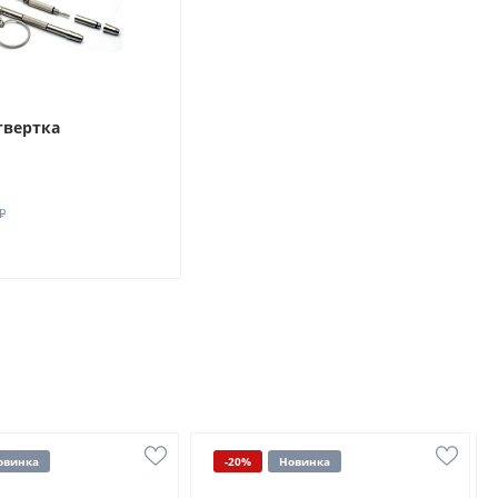
твертка
₽
овинка
-20%
Новинка