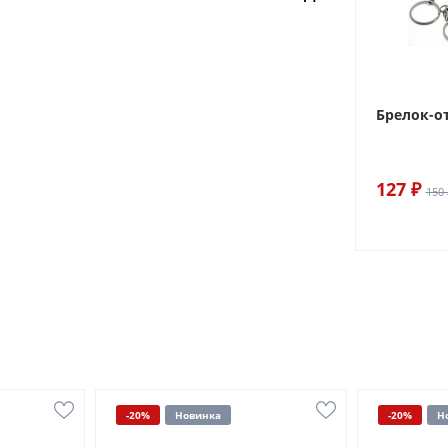
Брелок-о
127 ₽
150 
-20%
Новинка
-20%
Н