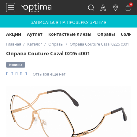
0
ЗАПИСАТЬСЯ НА ПРОВЕРКУ ЗРЕНИЯ
Акции
Аутлет
Контактные линзы
Оправы
Солнц
Главная
Каталог
Оправы
Оправа Couture Cazal 0226 c001
Оправа Couture Cazal 0226 c001
Новинка
Отзывов еще нет