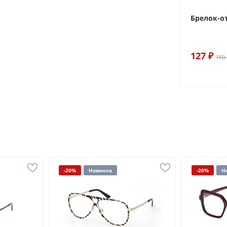
Брелок-о
127 ₽
150 
-20%
Новинка
-20%
Н