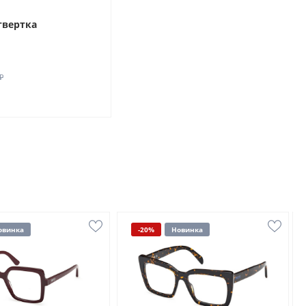
твертка
₽
овинка
-20%
Новинка