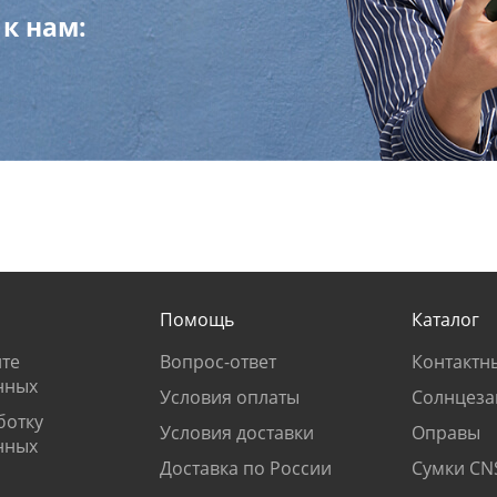
к нам:
Помощь
Каталог
те
Вопрос-ответ
Контактн
нных
Условия оплаты
Солнцеза
ботку
Условия доставки
Оправы
нных
Доставка по России
Сумки CN