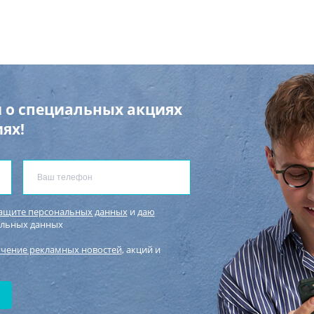
 о специальных акциях
ях!
защите персональных данных
и
даю
альных данных
учение рекламных новостей
, акций и