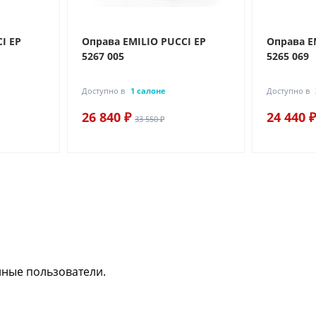
I EP
Оправа EMILIO PUCCI EP
Оправа E
5267 005
5265 069
Доступно в
1 салоне
Доступно в
26 840 ₽
24 440 ₽
33 550 ₽
нные пользователи.