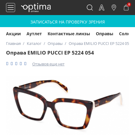
0
ЗАПИСАТЬСЯ НА ПРОВЕРКУ ЗРЕНИЯ
Акции
Аутлет
Контактные линзы
Оправы
Солнц
Главная
Каталог
Оправы
Оправа EMILIO PUCCI EP 5224 054
Оправа EMILIO PUCCI EP 5224 054
Отзывов еще нет